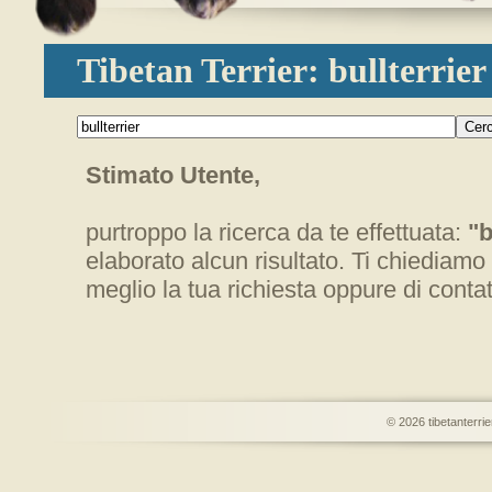
Tibetan Terrier: bullterrier
Stimato Utente,
purtroppo la ricerca da te effettuata:
"b
elaborato alcun risultato. Ti chiediamo 
meglio la tua richiesta oppure di conta
© 2026
tibetanterrie