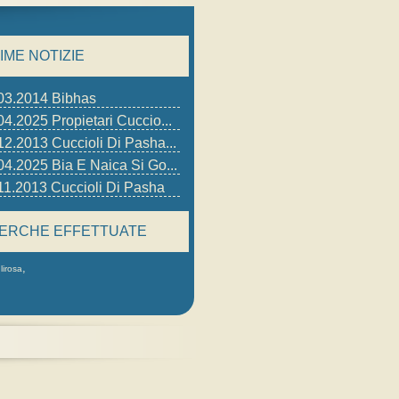
IME NOTIZIE
03.2014 Bibhas
04.2025 Propietari Cuccio...
12.2013 Cuccioli Di Pasha...
04.2025 Bia E Naica Si Go...
11.2013 Cuccioli Di Pasha
CERCHE EFFETTUATE
,
lirosa