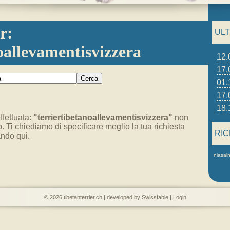
r:
ULT
oallevamentisvizzera
12.
17.
01.
17.
18.
ffettuata:
"terriertibetanoallevamentisvizzera"
non
o. Ti chiediamo di specificare meglio la tua richiesta
RI
cando
qui
.
niasain
© 2026
tibetanterrier.ch
| developed by
Swissfable
|
Login