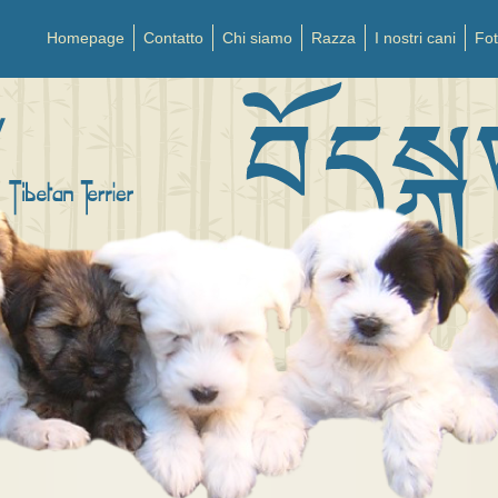
Homepage
Contatto
Chi siamo
Razza
I nostri cani
Fo